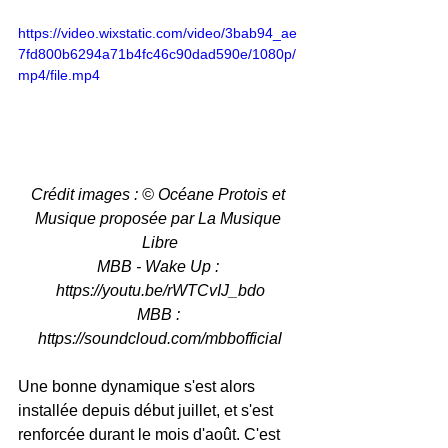
https://video.wixstatic.com/video/3bab94_ae
7fd800b6294a71b4fc46c90dad590e/1080p/
mp4/file.mp4
Crédit images : © Océane Protois et 
Musique proposée par La Musique 
Libre
MBB - Wake Up : 
https://youtu.be/rWTCvIJ_bdo
MBB : 
https://soundcloud.com/mbbofficial
Une bonne dynamique s'est alors 
installée depuis début juillet, et s'est 
renforcée durant le mois d'août. C'est 