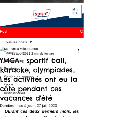
ME
NU
Post
Tous les posts
ymca-villeurbanne
Tous les posts
31 août 2021
2 min de lecture
YMCA : sportif ball,
Alimentation
karaoke, olympiades...
Festivités
Sorties en groupe
Les activités ont eu la
Sport
côte pendant ces
Institutionnel
vacances d'été
Dernière mise à jour :
27 juil. 2023
Durant ces deux derniers mois, les 