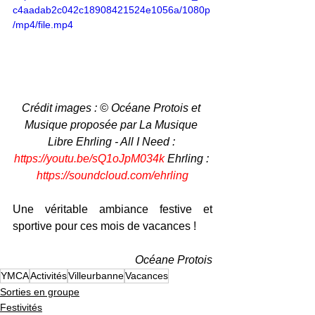
c4aadab2c042c18908421524e1056a/1080p
/mp4/file.mp4
Crédit images : © Océane Protois et 
Musique proposée par La Musique 
Libre Ehrling - All I Need : 
https://youtu.be/sQ1oJpM034k
 Ehrling : 
https://soundcloud.com/ehrling
Une véritable ambiance festive et 
sportive pour ces mois de vacances !
Océane Protois
YMCA
Activités
Villeurbanne
Vacances
Sorties en groupe
Festivités